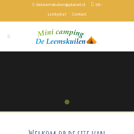
deleemskuilen@planet.nl
06-
11065647
Contact